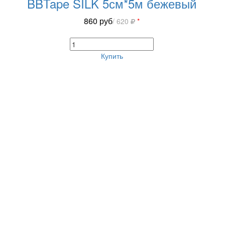
BBTape SILK 5см*5м бежевый
860
руб
/ 620
*
Купить