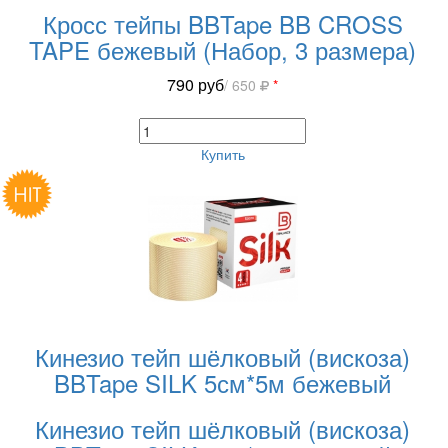
Кросс тейпы BBTape BB CROSS
TAPE бежевый (Набор, 3 размера)
790
руб
/ 650
*
Купить
Кинезио тейп шёлковый (вискоза)
BBTape SILK 5см*5м бежевый
Кинезио тейп шёлковый (вискоза)