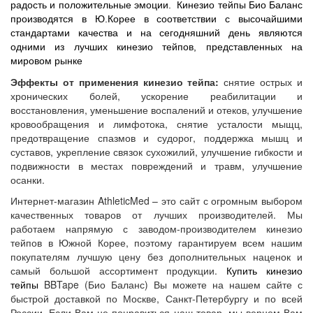
радость и положительные эмоции.
Кинезио тейпы
Био Баланс
п
роизводятся в Ю.Корее в соответствии с высочайшими
стандартами качества и на сегодняшний день являются
одними из лучших кинезио тейпов, представленных на
мировом рынке
Эффекты от применения кинезио тейпа:
снятие острых и
хронических болей, ускорение реабилитации и
восстановления, уменьшение воспалений и отеков, улучшение
кровообращения и лимфотока, снятие усталости мыщц,
предотвращение спазмов и судорог, поддержка мышц и
суставов, укрепление связок сухожилий, улучшение гибкости и
подвижности в местах повреждений и травм, улучшение
осанки.
Интернет-магазин AthleticMed – это сайт с огромным выбором
качественных товаров от лучших производителей. Мы
работаем напрямую с заводом-производителем кинезио
тейпов в Южной Корее, поэтому гарантируем всем нашим
покупателям лучшую цену без дополнительных наценок и
самый большой ассортимент продукции.
Купить кинезио
тейпы
BBTape (Био Баланс) Вы можете на нашем сайте с
быстрой доставкой по Москве, Санкт-Петербургу и по всей
России. Если Вам не понравиться наш товар, мы вернем Вам