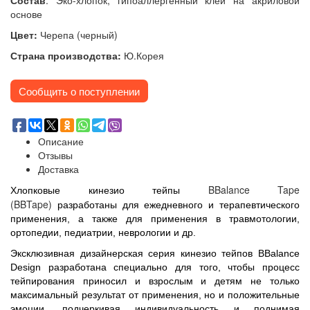
Состав
:
Э
ко-хлопок, гипоаллергенный клей на акриловой
основе
Цвет:
Черепа (черный)
Страна производства:
Ю.Корея
Сообщить о поступлении
Описание
Отзывы
Доставка
BBalance Tape
Хлопковые кинезио тейпы
(BBTape)
разработаны для ежедневного и терапевтического
применения, а также для применения в травмотологии,
ортопедии, педиатрии, неврологии и др.
Эксклюзивная дизайнерская
серия кинезио тейпов BBalance
Design разработана специально для того, чтобы процесс
тейпирования приносил и взрослым и детям не только
максимальный результат от применения, но и положительные
эмоции, подчеркивая индивидуальность и поднимая