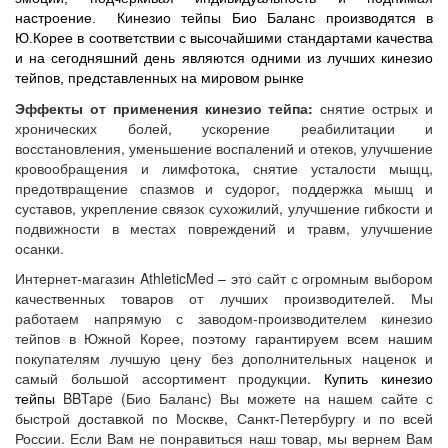
настроение.
Кинезио тейпы
Био Баланс п
роизводятся в
Ю.Корее в соответствии с высочайшими стандартами качества
и на сегодняшний день являются одними из лучших кинезио
тейпов, представленных на мировом рынке
Эффекты от применения кинезио тейпа:
снятие острых и
хронических болей, ускорение реабилитации и
восстановления, уменьшение воспалений и отеков, улучшение
кровообращения и лимфотока, снятие усталости мыщц,
предотвращение спазмов и судорог, поддержка мышц и
суставов, укрепление связок сухожилий, улучшение гибкости и
подвижности в местах повреждений и травм, улучшение
осанки.
Интернет-магазин AthleticMed – это сайт с огромным выбором
качественных товаров от лучших производителей. Мы
работаем напрямую с заводом-производителем кинезио
тейпов в Южной Корее, поэтому гарантируем всем нашим
покупателям лучшую цену без дополнительных наценок и
самый большой ассортимент продукции.
Купить кинезио
тейпы
BBTape (Био Баланс) Вы можете на нашем сайте с
быстрой доставкой по Москве, Санкт-Петербургу и по всей
России. Если Вам не понравиться наш товар, мы вернем Вам