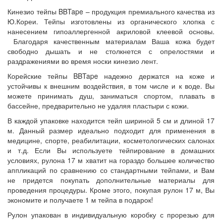
Кинезио тейпы BBTape – продукция премиального качества из
Ю.Кореи. Тейпы изготовлены из органического хлопка с
нанесением
гипоаллергенной
акриловой клеевой основы.
Благодаря качественным материалам Ваша кожа будет
свободно дышать и не столкнется с опрелостями и
раздражениями во время носки кинезио лент.
Корейские тейпы BBTape надежно держатся на коже и
устойчивы к внешним воздействия, в том числе и к воде. Вы
можете принимать душ, заниматься спортом, плавать в
бассейне, предварительно не удаляя пластыри с кожи.
В каждой упаковке находится тейп шириной 5 см и длиной 17
м. Данный размер идеально подходит для применения в
медицине, спорте, реабилитации, косметологических салонах
и т.д. Если Вы используете тейпирование в домашних
условиях, рулона 17 м хватит на гораздо большее количество
аппликаций по сравнению со стандартными тейпами, и Вам
не придется покупать дополнительные материалы для
проведения процедуры.
Кроме этого, покупая рулон 17 м, Вы
экономите и получаете 1 м тейпа в подарок!
Рулон упакован в индивидуальную коробку с прорезью для