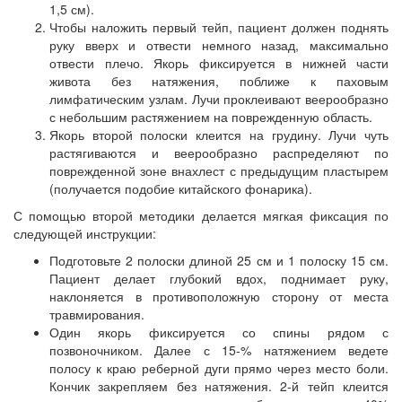
1,5 см).
Чтобы наложить первый тейп, пациент должен поднять
руку вверх и отвести немного назад, максимально
отвести плечо. Якорь фиксируется в нижней части
живота без натяжения, поближе к паховым
лимфатическим узлам. Лучи проклеивают веерообразно
с небольшим растяжением на поврежденную область.
Якорь второй полоски клеится на грудину. Лучи чуть
растягиваются и веерообразно распределяют по
поврежденной зоне внахлест с предыдущим пластырем
(получается подобие китайского фонарика).
С помощью второй методики делается мягкая фиксация по
следующей инструкции:
Подготовьте 2 полоски длиной 25 см и 1 полоску 15 см.
Пациент делает глубокий вдох, поднимает руку,
наклоняется в противоположную сторону от места
травмирования.
Один якорь фиксируется со спины рядом с
позвоночником. Далее с 15-% натяжением ведете
полосу к краю реберной дуги прямо через место боли.
Кончик закрепляем без натяжения. 2-й тейп клеится