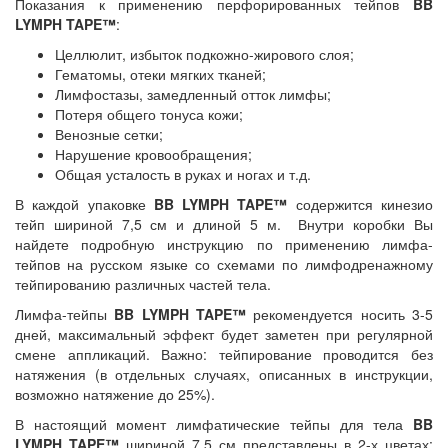
Показания к применению перфорированных тейпов
BB
LYMPH TAPE™
:
Целлюлит, избыток подкожно-жирового слоя;
Гематомы, отеки мягких тканей;
Лимфостазы, замедленный отток лимфы;
Потеря общего тонуса кожи;
Венозные сетки;
Нарушение кровообращения;
Общая усталость в руках и ногах и т.д.
В каждой упаковке
BB LYMPH TAPE™
содержится кинезио
тейп шириной 7,5 см и длиной 5 м. Внутри коробки Вы
найдете подробную инструкцию по применению лимфа-
тейпов на русском языке со схемами по лимфодренажному
тейпированию различных частей тела.
Лимфа-тейпы
BB LYMPH TAPE™
рекомендуется носить 3-5
дней, максимальный эффект будет заметен при регулярной
смене аппликаций. Важно: тейпирование проводится без
натяжения (в отдельных случаях, описанных в инструкции,
возможно натяжение до 25%).
В настоящий момент лимфатические тейпы для тела
BB
LYMPH TAPE™
шириной 7,5 см представлены в 2-х цветах: