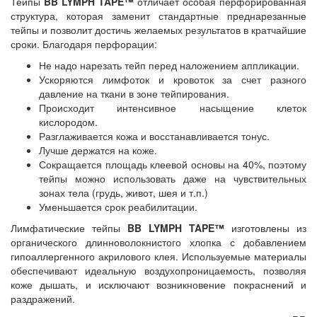
Тейпы
BB LYMPH TAPE™
отличает особая перфорированная
структура, которая заменит стандартные преднарезанные
тейпы и позволит достичь желаемых результатов в кратчайшие
сроки. Благодаря перфорации:
Не надо нарезать тейп перед наложением аппликации.
Ускоряются лимфоток и кровоток за счет разного
давление на ткани в зоне тейпирования.
Происходит интенсивное насыщение клеток
кислородом.
Разглаживается кожа и восстанавливается тонус.
Лучше держатся на коже.
Сокращается площадь клеевой основы на 40%, поэтому
тейпы можно использовать даже на чувствительных
зонах тела (грудь, живот, шея и т.п.)
Уменьшается срок реабилитации.
Лимфатические тейпы
BB LYMPH TAPE™
изготовлены из
органического длинноволокнистого хлопка с добавлением
гипоаллергенного акрилового клея. Используемые материалы
обеспечивают идеальную воздухопроницаемость, позволяя
коже дышать, и исключают возникновение покраснений и
раздражений.