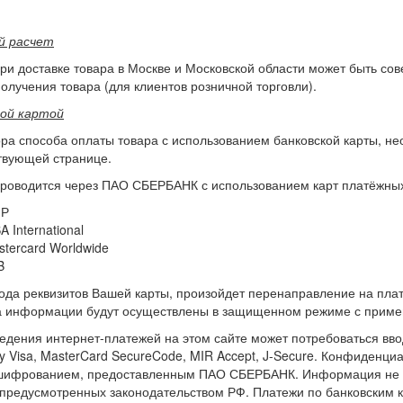
й расчет
ри доставке товара в Москве и Московской области может быть со
олучения товара (для клиентов розничной торговли).
кой картой
ра способа оплаты товара с использованием банковской карты, не
твующей странице.
роводится через ПАО СБЕРБАНК с использованием карт платёжных
Р
A International
stercard Worldwide
B
ода реквизитов Вашей карты, произойдет перенаправление на пл
а информации будут осуществлены в защищенном режиме с приме
едения интернет-платежей на этом сайте может потребоваться вво
 By Visa, MasterCard SecureCode, MIR Accept, J-Secure. Конфиде
шифрованием, предоставленным ПАО СБЕРБАНК. Информация не бу
 предусмотренных законодательством РФ. Платежи по банковским к