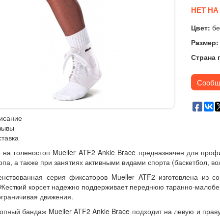
НЕТ НА
Цвет:
бе
Размер:
Страна 
Сообщ
исание
зывы
ставка
 на голеностоп Mueller ATF2 Ankle Brace предназначен для проф
опа, а также при занятиях активными видами спорта (баскетбол, во
енствованная серия фиксаторов Mueller ATF2 изготовлена из с
 Жесткий корсет надежно поддерживает переднюю таранно-малобер
ограничивая движения.
опный бандаж Mueller ATF2 Ankle Brace подходит на левую и прав