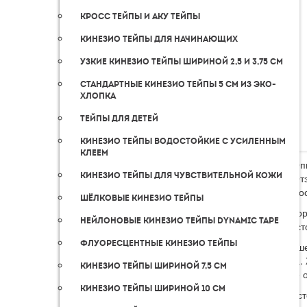
Кросс тейпы и аку тейпы
Кинезио тейпы для начинающих
Узкие кинезио тейпы шириной 2,5 и 3,75 см
Стандартные кинезио тейпы 5 см из эко-
хлопка
Тейпы для детей
Кинезио тейпы водостойкие с усиленным
клеем
Оп
Кинезио тейпы для чувствительной кожи
От
До
Шёлковые кинезио тейпы
Фиксатор
Нейлоновые кинезио тейпы Dynamic Tape
голеност
Флуоресцентные кинезио тейпы
Усоверш
латекса.
Кинезио тейпы шириной 7,5 cм
этом не 
Кинезио тейпы шириной 10 см
Голеност