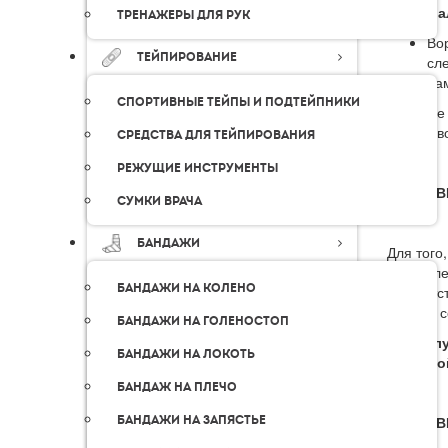
Интерва
Тренажеры для рук
Во
Тейпирование
сл
Там
Спортивные тейпы и подтейпники
В городе
самовыво
Средства для тейпирования
Режущие инструменты
ДОСТАВ
Сумки врача
Бандажи
Для того
оформлен
Бандажи на колено
соответс
обычно с
Бандажи на голеностоп
! Пожал
Бандажи на локоть
обратной
Бандаж на плечо
Бандажи на запястье
ДОСТАВ