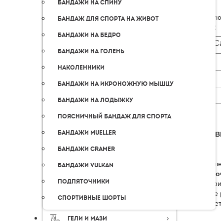
Бандажи на спину
В следую
Бандаж для спорта на живот
оплаты:
Бандажи на бедро
С
Бандажи на голень
Наколенники
Бандажи на икроножную мышцу
Бандажи на лодыжку
Поясничный бандаж для спорта
Бандажи Mueller
ДОСТАВ
Бандажи Cramer
Для ваше
Бандажи Vulkan
«Пятёро
Подпяточники
географи
удобное 
Спортивные шорты
передает
Гели и мази