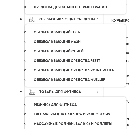
России.
Средства для хладо и термотерапии
Обезболивающие средства
КУРЬЕР
Обезболивающий гель
В случае
Обезболивающие мази
получени
Обезболивающий спрей
Для зака
В основн
Обезболивающие средства Refit
дней.
Обезболивающие средства Point Relief
В Москве
Обезболивающие средства Mueller
Стоимост
Товары для фитнеса
КУРЬЕР
Резинки для фитнеса
Тренажеры для баланса и равновесия
В предел
оплаты з
Массажные ролики, валики и роллеры