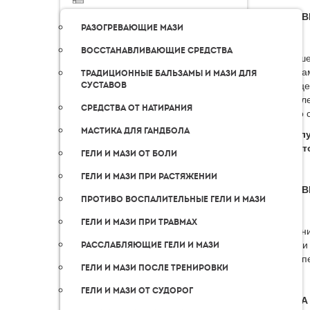
ДОСТАВ
Разогревающие мази
Восстанавливающие средства
Для ваше
и страна
Традиционные бальзамы и мази для
странице
суставов
определе
Средства от натирания
Обычно с
Мастика для гандбола
! Пожал
сроки, 
Гели и мази от боли
Гели и мази при растяжении
ДОСТАВ
Противо воспалительные гели и мази
Гели и мази при травмах
Получени
торговли
Расслабляющие гели и мази
EMS. Опе
Гели и мази после тренировки
Гели и мази от судорог
ОПЛАТА