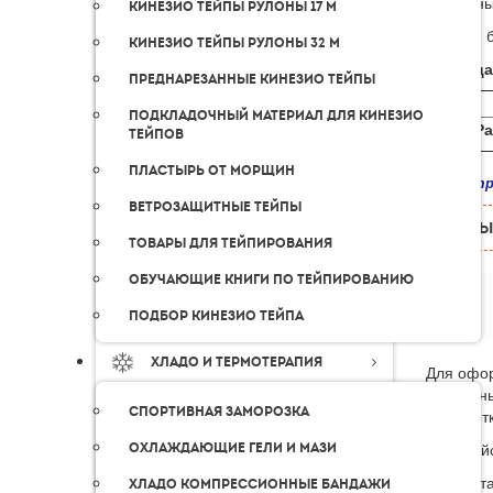
пригодны
Кинезио тейпы рулоны 17 м
Данный б
Кинезио тейпы рулоны 32 м
Таблица
Преднарезанные кинезио тейпы
Подкладочный материал для кинезио
Ра
тейпов
Пластырь от морщин
Посмотр
Ветрозащитные тейпы
ОТЗЫ
Товары для тейпирования
Обучающие книги по тейпированию
Подбор кинезио тейпа
Хладо и термотерапия
Для офор
контактн
Спортивная заморозка
Обработк
Пожалуйс
Охлаждающие гели и мази
Мы доста
Хладо компрессионные бандажи