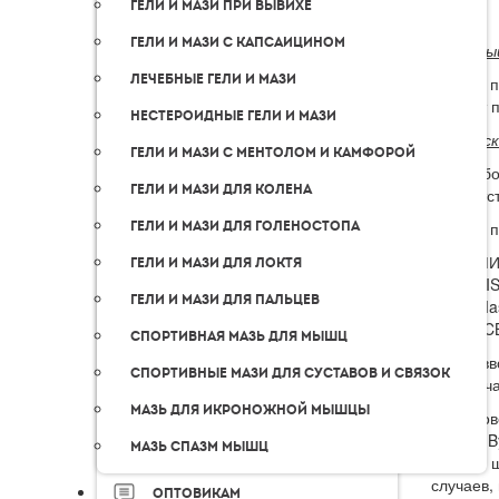
Гели и мази при вывихе
Гели и мази с капсаицином
Наличны
Лечебные гели и мази
Оплата п
момент п
Нестероидные гели и мази
Банковс
Гели и мази с ментолом и камфорой
Для выбо
Гели и мази для колена
соответс
Гели и мази для голеностопа
Оплата п
МИ
Гели и мази для локтя
VIS
Гели и мази для пальцев
Ma
JC
Спортивная мазь для мышц
После вв
Спортивные мази для суставов и связок
передач
Мазь для икроножной мышцы
Для пров
Verified
Мазь спазм мышц
битным 
случаев,
Оптовикам