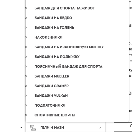
В городе
самовыво
Бандаж для спорта на живот
Бандажи на бедро
ДОСТАВ
Бандажи на голень
Наколенники
Для того
Бандажи на икроножную мышцу
оформлен
соответс
Бандажи на лодыжку
обычно с
Поясничный бандаж для спорта
! Пожал
обратной
Бандажи Mueller
Бандажи Cramer
ДОСТАВ
Бандажи Vulkan
Подпяточники
В следую
Спортивные шорты
оплаты:
С
Гели и мази