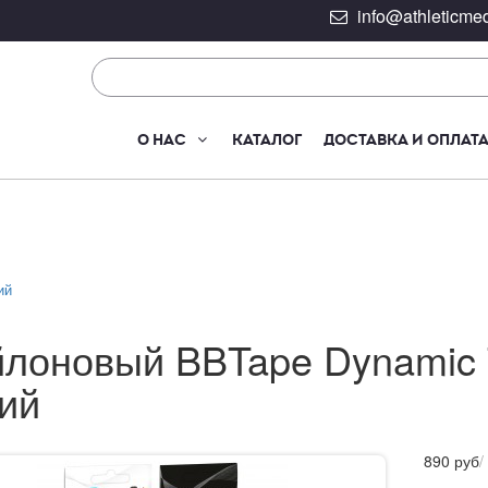
info@athleticmed
О НАС
КАТАЛОГ
ДОСТАВКА И ОПЛАТ
ий
лоновый BBTape Dynamic
ий
890
руб
/