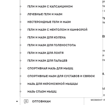
странице
определе
Гели и мази с капсаицином
Обычно с
Лечебные гели и мази
! Пожал
сроки, 
Нестероидные гели и мази
Гели и мази с ментолом и камфорой
ДОСТАВ
Гели и мази для колена
Гели и мази для голеностопа
Получени
Гели и мази для локтя
торговли
EMS. Опе
Гели и мази для пальцев
Спортивная мазь для мышц
ОПЛАТА
Спортивные мази для суставов и связок
Мазь для икроножной мышцы
Наличны
Мазь спазм мышц
Оплата п
момент п
Оптовикам