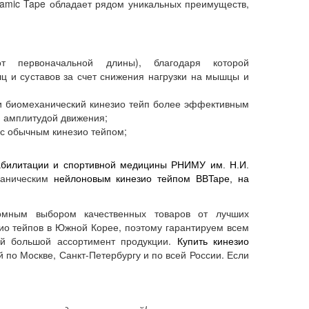
amic Tape
обладает рядом уникальных преимуществ,
 первоначальной длины), благодаря которой
 и суставов за счет снижения нагрузки на мышцы и
и биомеханический кинезио тейп более эффективным
й амплитудой движения;
 с обычным кинезио тейпом;
билитации и спортивной медицины РНИМУ им. Н.И.
ханическим
нейлоновым кинезио тейпом BBTape, на
ромным выбором качественных товаров от лучших
ио тейпов в Южной Корее, поэтому гарантируем всем
й большой ассортимент продукции.
Купить кинезио
 по Москве, Санкт-Петербургу и по всей России. Если