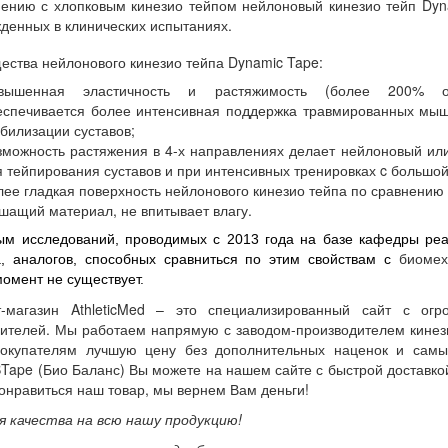
ению с хлопковым кинезио тейпом нейлоновый кинезио тейп Dyn
денных в клинических испытаниях.
ства нейлонового кинезио тейпа Dynamic Tape:
вышенная эластичность и растяжимость (более 200% от
еспечивается более интенсивная поддержка травмированных мышц
абилизации суставов;
зможность растяжения в 4-х направлениях делает нейлоновый ил
я тейпирования суставов и при интенсивных тренировках c большо
лее гладкая поверхность нейлонового кинезио тейпа по сравнению
шащий материал, не впитывает влагу.
ым исследований, проводимых с 2013 года на базе
кафедры реа
биоме
а, аналогов, способных сравниться по этим свойствам с
омент не существует.
т-магазин AthleticMed – это специализированный сайт с ог
ителей. Мы работаем напрямую с заводом-производителем кинез
окупателям лучшую цену без дополнительных наценок и самы
Tape (Био Баланс) Вы можете на нашем сайте с быстрой доставкой
онравиться наш товар, мы вернем Вам деньги!
 качества на всю нашу продукцию!