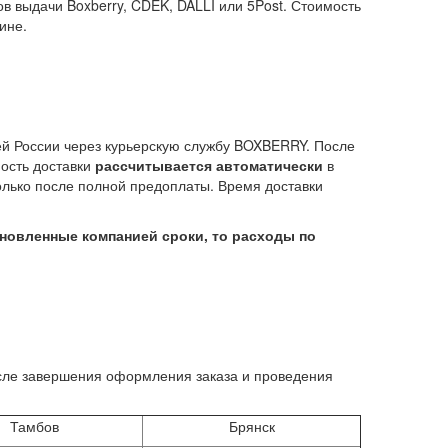
ов выдачи Boxberry, CDEK, DALLI или 5Post. Стоимость
ине.
сей России через курьерскую службу BOXBERRY. После
мость доставки
рассчитывается автоматически
в
олько после полной предоплаты. Время доставки
тановленные компанией сроки, то расходы по
осле завершения оформления заказа и проведения
Тамбов
Брянск