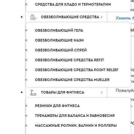
К каждом
Средства для хладо и термотерапии
Возмож
Обезболивающие средства
Узнать 
ОТЗЫ
Обезболивающий гель
Обезболивающие мази
Обезболивающий спрей
Обезболивающие средства Refit
Для офор
Обезболивающие средства Point Relief
контактн
Обезболивающие средства Mueller
Обработк
Пожалуйс
Товары для фитнеса
Мы доста
России.
Резинки для фитнеса
Тренажеры для баланса и равновесия
КУРЬЕР
Массажные ролики, валики и роллеры