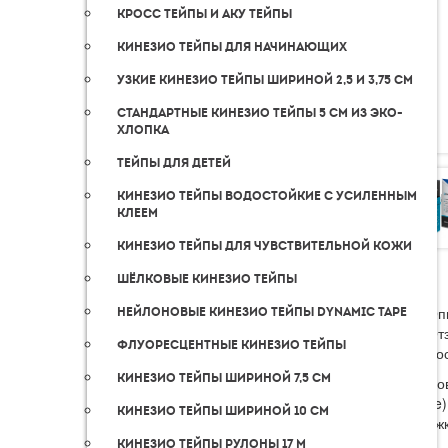
Кросс тейпы и аку тейпы
Кинезио тейпы для начинающих
Узкие кинезио тейпы шириной 2,5 и 3,75 см
Стандартные кинезио тейпы 5 см из эко-
хлопка
Тейпы для детей
Кинезио тейпы водостойкие с усиленным
клеем
Кинезио тейпы для чувствительной кожи
Шёлковые кинезио тейпы
Оп
Нейлоновые кинезио тейпы Dynamic Tape
От
Флуоресцентные кинезио тейпы
До
Кинезио тейпы шириной 7,5 cм
Нейлон
(BBTape)
Кинезио тейпы шириной 10 см
поддержк
Кинезио тейпы рулоны 17 м