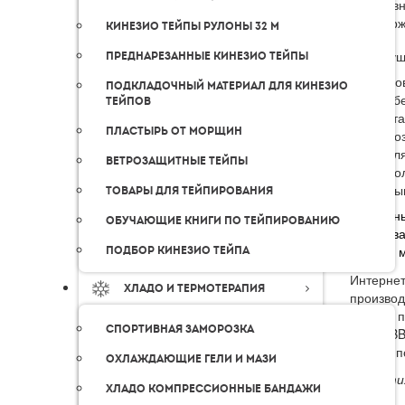
По сравн
подтверж
Кинезио тейпы рулоны 32 м
Преимуще
Преднарезанные кинезио тейпы
По
Подкладочный материал для кинезио
об
тейпов
ст
Пластырь от морщин
Во
дл
Ветрозащитные тейпы
Бо
Ды
Товары для тейпирования
По данн
Обучающие книги по тейпированию
Пирогов
Подбор кинезио тейпа
данный м
Интерне
Хладо и термотерапия
производ
нашим п
Спортивная заморозка
тейпы
BB
Вам не п
Охлаждающие гели и мази
Гарантия
Хладо компрессионные бандажи