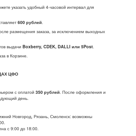
ожете указать удобный 4-часовой интервал для
оставляет
600 рублей
.
после размещения заказа, за исключением выходных
тов выдачи
Boxberry, CDEK, DALLI или 5Post
.
за в Корзине.
ДАХ ЦФО
рьером с оплатой
350 рублей
. После оформления и
ледующий день.
Нижний Новгород, Рязань, Смоленск: возможны
00.
на с 9:00 до 18:00.