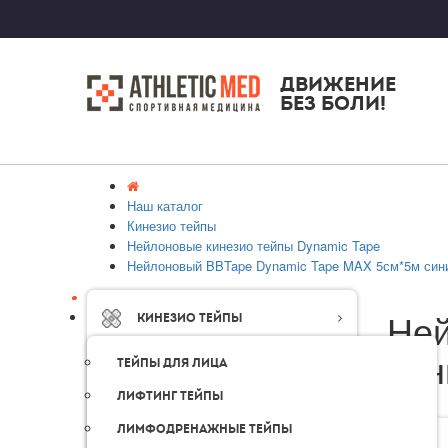
ДВИЖЕНИЕ
БЕЗ БОЛИ!
Наш каталог
Кинезио тейпы
Нейлоновые кинезио тейпы Dynamic Tape
Нейлоновый BBTape Dynamic Tape MAX 5см*5м син
Ней
Кинезио тейпы
син
Тейпы для лица
Лифтинг тейпы
Лимфодренажные тейпы