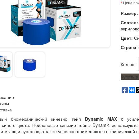
*
Цена при
Размер
Состав:
акрилов
Цвет:
С
Страна 
Кол-во:
Купить в
исание
зывы
ставка
овый
биомеханический
кинезио тейп
Dynamic MAX
c усиле
синего цвета. Нейлоновые кинезио тейпы Dynamic используютс
и мышц и суставов, а также успешно применяются в клинической п