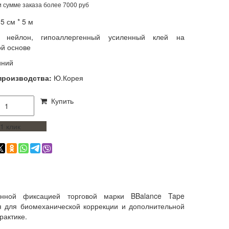
 сумме заказа более 7000 руб
:
5 см * 5 м
нейлон, гипоаллергенный усиленный клей на
ой основе
иний
производства:
Ю.Корея
Купить
 1 клик
нной фиксацией
торговой марки
BBalance Tape
я для биомеханической коррекции и дополнительной
рактике.