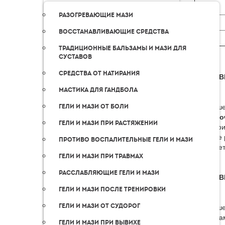
Разогревающие мази
Восстанавливающие средства
Традиционные бальзамы и мази для
суставов
Средства от натирания
ДОСТАВ
Мастика для гандбола
Для ваше
Гели и мази от боли
«Пятёро
Гели и мази при растяжении
географи
удобное 
Противо воспалительные гели и мази
передает
Гели и мази при травмах
Расслабляющие гели и мази
ДОСТАВ
Гели и мази после тренировки
Гели и мази от судорог
Для ваше
и страна
Гели и мази при вывихе