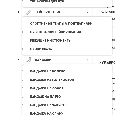
Тренажеры для рук
В случае
получени
Тейпирование
Для зака
Спортивные тейпы и подтейпники
В основн
дней.
Средства для тейпирования
В Москве
Режущие инструменты
Стоимост
Сумки врача
Бандажи
КУРЬЕР
Бандажи на колено
В предел
Бандажи на голеностоп
оплаты з
Бандажи на локоть
Интерва
Бандаж на плечо
Во
сл
Бандажи на запястье
Там
Бандажи на спину