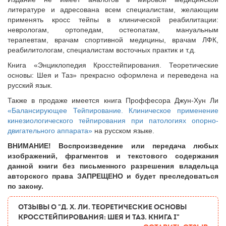
литературе и адресована всем специалистам, желающим
применять кросс тейпы в клинической реабилитации:
неврологам, ортопедам, остеопатам, мануальным
терапевтам, врачам спортивной медицины, врачам ЛФК,
реабилитологам, специалистам восточных практик и т.д.
Книга
«
Энциклопедия Кросстейпирования. Теоретические
основы: Шея и Таз
»
прекрасно оформлена и переведена на
русский язык.
Также в продаже имеется книга Проффесора Джун-Хун Ли
«Балансирующее Тейпирование. Клиническое применение
кинезиологического тейпирования при патологиях опорно-
двигательного аппарата»
на русском языке.
ВНИМАНИЕ! Воспроизведение или передача любых
изображений, фрагментов и текстового содержания
данной книги без письменного разрешения владельца
авторского права ЗАПРЕЩЕНО и будет преследоваться
по закону.
ОТЗЫВЫ О "Д. Х. Ли. Теоретические основы
кросстейпирования: Шея и Таз. Книга I"