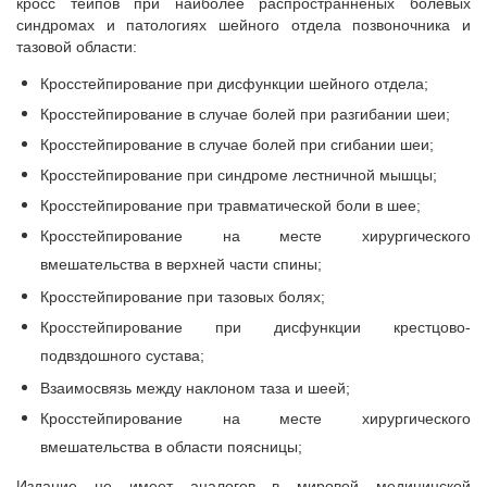
кросс тейпов при наиболее распространненых болевых
синдромах и патологиях шейного отдела позвоночника и
тазовой области:
Кросстейпирование при дисфункции шейного отдела;
Кросстейпирование в случае болей при разгибании шеи;
Кросстейпирование в случае болей при сгибании шеи;
Кросстейпирование при синдроме лестничной мышцы;
Кросстейпирование при травматической боли в шее;
Кросстейпирование на месте хирургического
вмешательства в верхней части спины;
Кросстейпирование при тазовых болях;
Кросстейпирование при дисфункции крестцово-
подвздошного сустава;
Взаимосвязь между наклоном таза и шеей;
Кросстейпирование на месте хирургического
вмешательства в области поясницы;
Издание не имеет аналогов в мировой медицинской