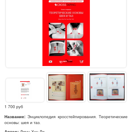
1 700
руб
Название:
Энциклопедия кросстейпирования. Теоретические
основы: шея и таз.
Автор:
Джун-Хун Ли