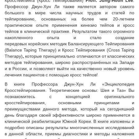
Кросстейпинга (Кросс Тейпирования)
Proff
.
Jung
-
Hoon
Lee
.
Профессор Джун-Хун Ли также является автором самого
большого в мире числа научных трудов и статей по
тейпированию, основанных на более чем 20-летнем
практическом опыте применения кинезио тейпов и кросс
тейпов в клинической практике. Результатом такого огромного
накопленного опыта и стало создание
передовых корейских методик Балансирующего Тейпирования
(Balance Taping Therapy) и Кросс Тейпирования (Cross Taping
Therapy)
,
которые принципиально отличаются от классических
методов тейпирования, широко распространённых на Западе
и в России, и позволяют выйти на качественно новый уровень
лечения пациентов с помощью кросс тейпов!
В книге Профессора Джун-Хун Ли «
Энциклопедия
Кросстейпирования. Теоретические основы: Шея и Таз
» Вы
познакомитесь с концепцией оригинального
кросстейпирования, основными принципами и
преимуществами данного метода, который на сегодняшний
день благодаря своей эффективности широко применяется в
клинической реабилитации Южной Кореи.
В книге изложены и
подробно описаны результаты многочисленных исследований
в данной области, приемы диагностики и методы наложения