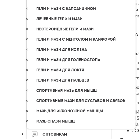
Получени
Гели и мази с капсаицином
торговли
EMS. Опе
Лечебные гели и мази
Нестероидные гели и мази
ОПЛАТА
Гели и мази с ментолом и камфорой
Гели и мази для колена
Наличны
Гели и мази для голеностопа
Оплата п
момент п
Гели и мази для локтя
Банковс
Гели и мази для пальцев
Для выбо
Спортивная мазь для мышц
соответс
Спортивные мази для суставов и связок
Оплата п
Мазь для икроножной мышцы
МИ
VIS
Мазь спазм мышц
Ma
JC
Оптовикам