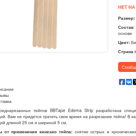
НЕТ НА
Размер
Состав
основе
Цвет:
Б
Страна 
Сообщ
исание
зывы
ставка
реднарезанных тейпов BBTape Edema Strip разработана спец
ий. Вам не придется тратить свое время на разрезание тейпа! В к
ий длиной 25 см и шириной 5 см.
 от применения кинезио тейпа:
снятие острых и хронических