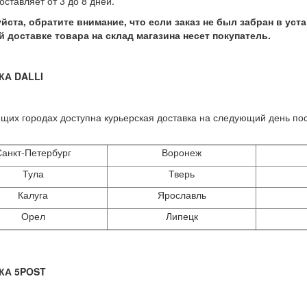
оставляет от 3 до 8 дней.
уйста, обратите внимание, что если заказ не был забран в ус
 доставке товара на склад магазина несет покупатель.
КА DALLI
щих городах доступна курьерская доставка на следующий день п
анкт-Петербург
Воронеж
Тула
Тверь
Калуга
Ярославль
Орел
Липецк
КА 5POST