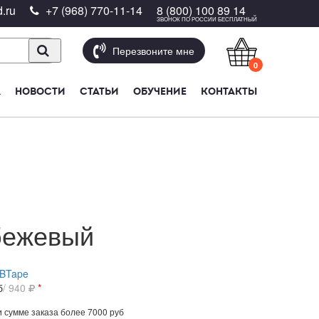
.ru
+7 (968) 770-11-14
8 (800) 100 89 14
ЗВОНОК ПО РОССИИ БЕСПЛАТНЫЙ
Перезвоните мне
0
А
НОВОСТИ
СТАТЬИ
ОБУЧЕНИЕ
КОНТАКТЫ
бежевый
BTape
б
/ 940
*
 сумме заказа более 7000 руб