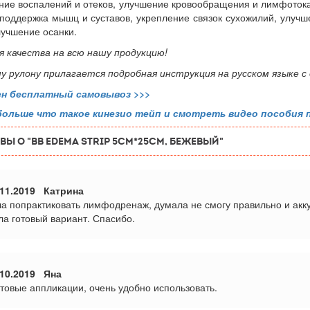
ие воспалений и отеков, улучшение кровообращения и лимфотока
 поддержка мышц и суставов, укрепление связок сухожилий, улучш
лучшение осанки.
 качества на всю нашу продукцию!
у рулону прилагается подробная инструкция на русском языке с
ен бесплатный самовывоз
>>>
больше что такое кинезио тейп и смотреть видео пособия 
ВЫ О "BB EDEMA STRIP 5cм*25см, бежевый"
11.2019 Катрина
а попрактиковать лимфодренаж, думала не смогу правильно и акку
ла готовый вариант. Спасибо.
10.2019 Яна
отовые аппликации, очень удобно использовать.