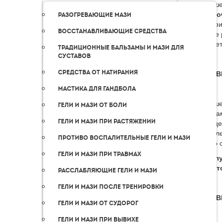
Для ваше
«Пятёро
Разогревающие мази
географи
Восстанавливающие средства
удобное 
передает
Традиционные бальзамы и мази для
суставов
Средства от натирания
ДОСТАВ
Мастика для гандбола
Для ваше
Гели и мази от боли
и страна
Гели и мази при растяжении
странице
определе
Противо воспалительные гели и мази
Обычно с
Гели и мази при травмах
! Пожал
сроки, 
Расслабляющие гели и мази
Гели и мази после тренировки
ДОСТАВ
Гели и мази от судорог
Гели и мази при вывихе