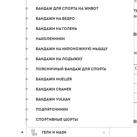
обычно с
Бандаж для спорта на живот
! Пожал
обратной
Бандажи на бедро
Бандажи на голень
ДОСТАВ
Наколенники
Бандажи на икроножную мышцу
В следую
оплаты:
Бандажи на лодыжку
С
Поясничный бандаж для спорта
Бандажи Mueller
Бандажи Cramer
Бандажи Vulkan
Подпяточники
Спортивные шорты
ДОСТАВ
Гели и мази