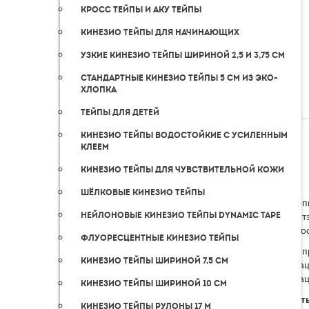
Кросс тейпы и аку тейпы
Кинезио тейпы для начинающих
Узкие кинезио тейпы шириной 2,5 и 3,75 см
Стандартные кинезио тейпы 5 см из эко-
хлопка
Тейпы для детей
Кинезио тейпы водостойкие с усиленным
клеем
Кинезио тейпы для чувствительной кожи
Шёлковые кинезио тейпы
Оп
От
Нейлоновые кинезио тейпы Dynamic Tape
До
Флуоресцентные кинезио тейпы
Серия п
Кинезио тейпы шириной 7,5 cм
аппликац
аппликац
Кинезио тейпы шириной 10 см
Эффекты
Кинезио тейпы рулоны 17 м