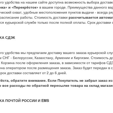
го удобства на нашем сайте доступна возможность выбора доставки
чка» и «Перекрёсток»
в вашем городе. Преимущества данного ва
ческий охват, удобные местоположения пунктов выдачи - всегда р
расписание работы. Стоимость доставки
рассчитывается автома
ся курьерской службе только после полной оплаты. Срок доставки с
КА СДЭК
го удобства мы предлагаем доставку вашего заказа курьерской слу
м СНГ - Белоруссии, Казахстану, Армении и Киргизии. Стоимость д
 Корзина после оформления заказа, в зависимости от тарифов СДЭ
на оператором после размещения заказа. Заказ будет передан в с
рок доставки составляет от 2 до 6 дней.
уйста, обратите внимание. Если Покупатель не забрал заказ и
то все расходы по обратной пересылке товара на склад магази
КА ПОЧТОЙ РОССИИ И EMS