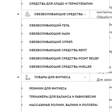
Средства для хладо и термотерапии
Для офор
контактн
Обезболивающие средства
Обработк
Пожалуйс
Обезболивающий гель
Мы доста
Обезболивающие мази
России.
Обезболивающий спрей
Обезболивающие средства Refit
КУРЬЕР
Обезболивающие средства Point Relief
В случае
Обезболивающие средства Mueller
получени
Товары для фитнеса
Для зака
В основн
Резинки для фитнеса
дней.
Тренажеры для баланса и равновесия
В Москве
Массажные ролики, валики и роллеры
Стоимост