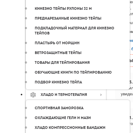
уменьшен
судорог,
Кинезио тейпы рулоны 32 м
травм, у
Преднарезанные кинезио тейпы
Гарантия
Подкладочный материал для кинезио
К каждом
тейпов
Возмож
Пластырь от морщин
Узнать 
Ветрозащитные тейпы
ОТЗЫ
Товары для тейпирования
Обучающие книги по тейпированию
05.
Подбор кинезио тейпа
Решил
увиде
Хладо и термотерапия
Спортивная заморозка
31.
Охлаждающие гели и мази
уже г
Хладо компрессионные бандажи