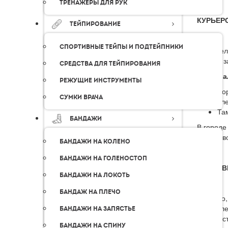
Тренажеры для рук
КУРЬЕР
Тейпирование
Спортивные тейпы и подтейпники
В предел
оплаты з
Средства для тейпирования
Интерва
Режущие инструменты
Во
Сумки врача
сл
Там
Бандажи
В городе
самовыво
Бандажи на колено
Бандажи на голеностоп
ДОСТАВ
Бандажи на локоть
Бандаж на плечо
Для того
оформлен
Бандажи на запястье
соответс
Бандажи на спину