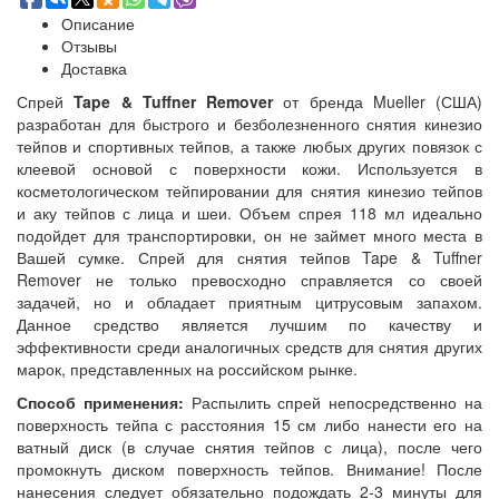
Описание
Отзывы
Доставка
Спрей
Tape & Tuffner Remover
от бренда Mueller (США)
разработан для быстрого и безболезненного
снятия кинезио
тейпов и спортивных тейпов, а также любых других повязок с
клеевой основой с поверхности кожи. Используется в
косметологическом тейпировании для снятия кинезио тейпов
и аку тейпов с лица и шеи. Объем спрея 118 мл идеально
подойдет для транспортировки, он не займет много места в
Вашей сумке. Спрей для снятия тейпов Tape & Tuffner
Remover не только превосходно справляется со своей
задачей, но и обладает приятным цитрусовым запахом.
Данное средство является лучшим по качеству и
эффективности среди аналогичных средств для снятия других
марок, представленных на российском рынке.
Способ применения:
Распылить спрей непосредственно на
поверхность тейпа с расстояния 15 см либо нанести его на
ватный диск (в случае снятия тейпов с лица), после чего
промокнуть диском поверхность тейпов. Внимание! После
нанесения следует обязательно подождать 2-3 минуты для