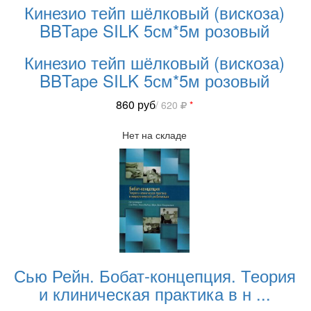
Кинезио тейп шёлковый (вискоза)
BBTape SILK 5см*5м розовый
Кинезио тейп шёлковый (вискоза)
BBTape SILK 5см*5м розовый
860
руб
/ 620
*
Нет на складе
Сью Рейн. Бобат-концепция. Теория
и клиническая практика в н
...