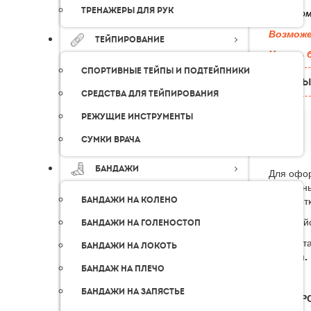
Тренажеры для рук
К каждом
Возмож
Тейпирование
Узнать 
Спортивные тейпы и подтейпники
ОТЗЫ
Средства для тейпирования
Режущие инструменты
Сумки врача
Бандажи
Для офор
контактн
Обработк
Бандажи на колено
Пожалуйс
Бандажи на голеностоп
Мы доста
Бандажи на локоть
России.
Бандаж на плечо
Бандажи на запястье
КУРЬЕР