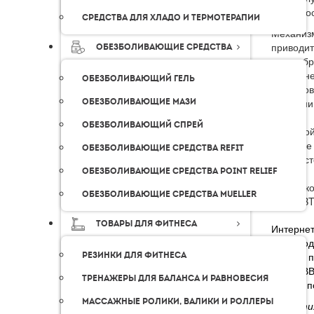
Во
Средства для хладо и термотерапии
Механизм
приводи
Обезболивающие средства
кровообр
межткан
Обезболивающий гель
тейпиров
Обезболивающие мази
состоян
Обезболивающий спрей
В каждо
Ю.Корее 
Обезболивающие средства Refit
курса эс
Обезболивающие средства Point Relief
Серия к
Обезболивающие средства Mueller
кожи
BBT
Товары для фитнеса
Интерне
производ
Резинки для фитнеса
нашим п
тейпы
BB
Тренажеры для баланса и равновесия
Вам не п
Массажные ролики, валики и роллеры
Гарантия