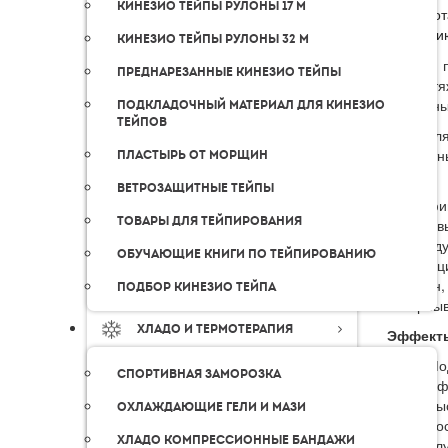
Кинезио тейпы рулоны 17 м
разработ
фиксацию
Кинезио тейпы рулоны 32 м
Данный п
Преднарезанные кинезио тейпы
на протя
женщины,
Подкладочный материал для кинезио
тейпов
Тейп дл
возрастн
Пластырь от морщин
лица.
Ветрозащитные тейпы
Сертифи
Товары для тейпирования
и миров
индивид
Обучающие книги по тейпированию
инструк
морщин,
Подбор кинезио тейпа
исчерпыв
Хладо и термотерапия
Эффекты
Мо
Спортивная заморозка
Эф
Быс
Охлаждающие гели и мази
Во
Хладо компрессионные бандажи
Ул