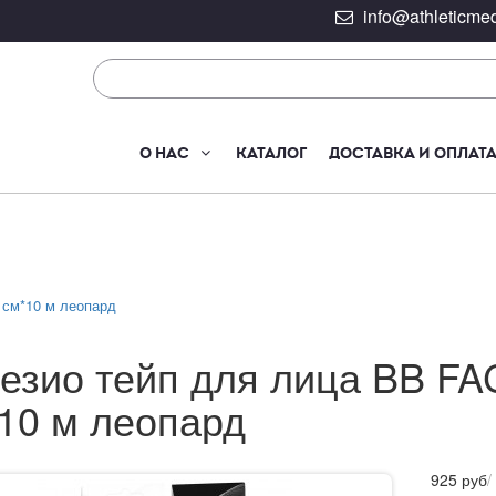
info@athleticmed
О НАС
КАТАЛОГ
ДОСТАВКА И ОПЛАТ
 см*10 м леопард
езио тейп для лица BB F
10 м леопард
925
руб
/