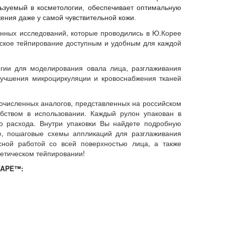
ьзуемый в косметологии, обеспечивает оптимальную
ения даже у самой чувствительной кожи.
енных исследований, которые проводились в Ю.Корее
ческое тейпирование доступным и удобным для каждой
огии для моделирования овала лица, разглаживания
лучшения микроциркуляции и кровоснабжения тканей
очисленных аналогов, представленных на российском
бством в использовании. Каждый рулон упакован в
о расхода. Внутри упаковки Вы найдете подробную
е, пошаговые схемы аппликаций для разглаживания
сной работой со всей поверхностью лица, а также
етическом тейпировании!
TAPE™: