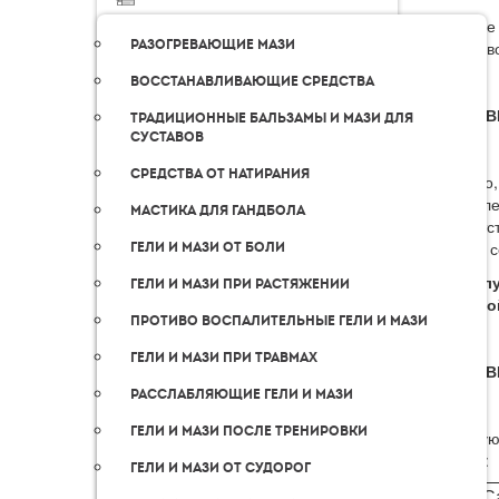
В городе
Разогревающие мази
самовыво
Восстанавливающие средства
ДОСТАВ
Традиционные бальзамы и мази для
суставов
Средства от натирания
Для того
оформлен
Мастика для гандбола
соответс
обычно с
Гели и мази от боли
! Пожал
Гели и мази при растяжении
обратной
Противо воспалительные гели и мази
Гели и мази при травмах
ДОСТАВ
Расслабляющие гели и мази
Гели и мази после тренировки
В следую
оплаты:
Гели и мази от судорог
С