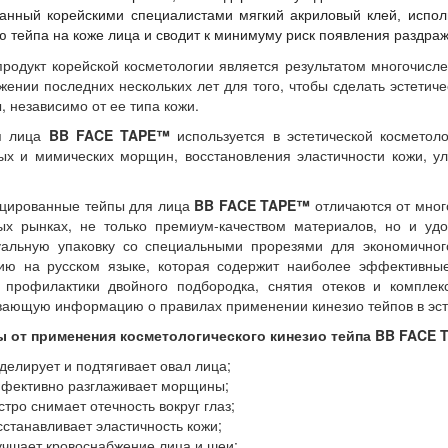
анный корейскими специалистами мягкий акриловый клей, испол
 тейпа на коже лица и сводит к минимуму риск появления раздраж
родукт корейской косметологии является результатом многочисл
жении последних нескольких лет для того, чтобы сделать эстети
 независимо от ее типа кожи.
я лица
BB FACE TAPE™
используется в эстетической косметол
ых и мимических морщин, восстановления эластичности кожи, у
цированные тейпы для лица
BB FACE TAPE™
отличаются от мног
ых рынках, не только премиум-качеством материалов, но и удо
уальную упаковку со специальными прорезями для экономичног
цию на русском языке, которая содержит наиболее эффективны
 профилактики двойного подбородка, снятия отеков и комплек
ающую информацию о правилах применении кинезио тейпов в эст
 от применения косметологического кинезио тейпа BB FACE 
делирует и подтягивает овал лица;
фективно разглаживает морщины;
тро снимает отечность вокруг глаз;
сстанавливает эластичность кожи;
учшает кровоснабжение лица и шеи;