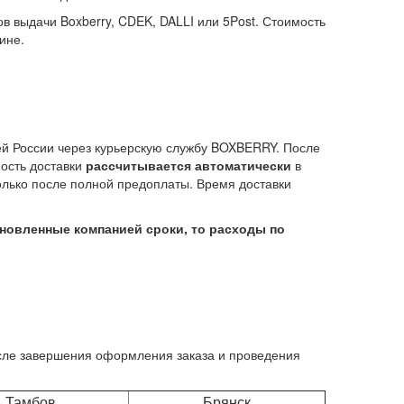
ов выдачи Boxberry, CDEK, DALLI или 5Post. Стоимость
ине.
сей России через курьерскую службу BOXBERRY. После
мость доставки
рассчитывается автоматически
в
олько после полной предоплаты. Время доставки
тановленные компанией сроки, то расходы по
осле завершения оформления заказа и проведения
Тамбов
Брянск