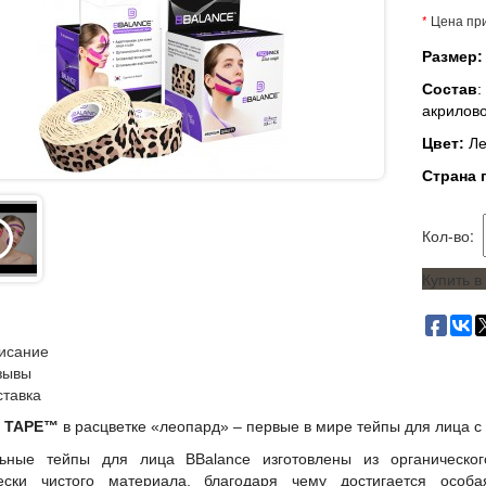
*
Цена при
Размер:
Состав
:
акрилов
Цвет:
Л
Страна 
Кол-во:
Купить в
исание
зывы
ставка
E TAPE™
в расцветке «леопард» – первые в мире тейпы для лица 
ьные тейпы для лица BBalance изготовлены из органическог
чески чистого материала, благодаря чему достигается особ