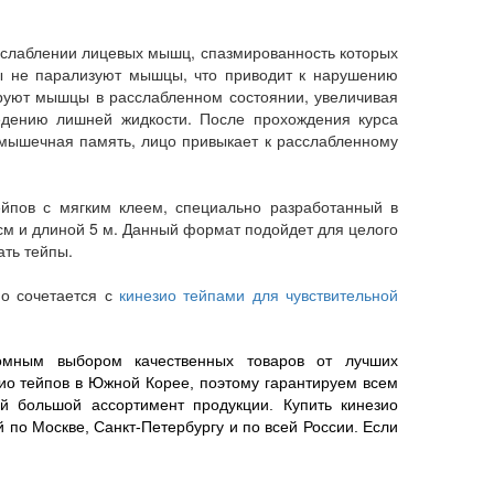
слаблении лицевых мышц, спазмированность которых
пы не парализуют мышцы, что приводит к нарушению
ируют мышцы в расслабленном состоянии, увеличивая
едению лишней жидкости. После прохождения курса
 мышечная память, лицо привыкает к расслабленному
ейпов с мягким клеем, специально разработанный в
см и длиной 5 м. Данный формат подойдет для целого
ать тейпы.
но сочетается с
кинезио тейпами для чувствительной
ромным выбором качественных товаров от лучших
ио тейпов в Южной Корее, поэтому гарантируем всем
й большой ассортимент продукции.
Купить кинезио
 по Москве, Санкт-Петербургу и по всей России. Если