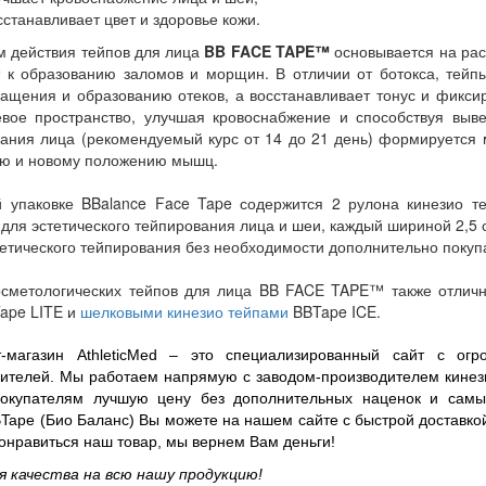
сстанавливает цвет и здоровье кожи.
 действия тейпов для лица
BB FACE TAPE™
основывается на рас
т к образованию заломов и морщин. В отличии от ботокса, тей
ащения и образованию отеков, а восстанавливает тонус и фикс
евое пространство, улучшая кровоснабжение и способствуя выв
ания лица (рекомендуемый курс от 14 до 21 день) формируется
ию и новому положению мышц.
й упаковке BBalance Face Tape содержится 2 рулона кинезио т
для эстетического тейпирования лица и шеи, каждый шириной 2,5 
тетического тейпирования без необходимости дополнительно покуп
осметологических тейпов для лица BB FACE TAPE™ также отлич
ape LITE
и
шелковыми кинезио тейпами
BBTape ICE
.
т-магазин AthleticMed – это специализированный сайт с ог
ителей. Мы работаем напрямую с заводом-производителем кинез
окупателям лучшую цену без дополнительных наценок и самы
Tape (Био Баланс) Вы можете на нашем сайте с быстрой доставкой
онравиться наш товар, мы вернем Вам деньги!
 качества на всю нашу продукцию!