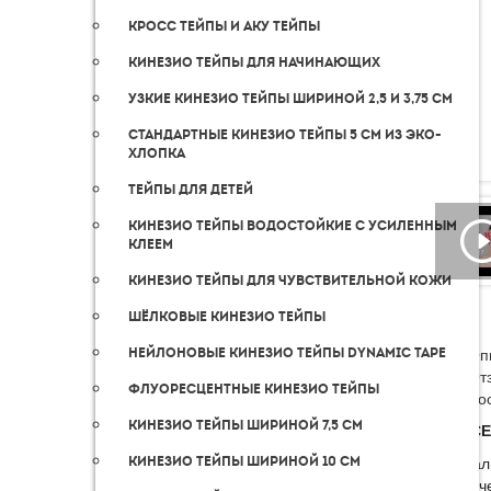
Кросс тейпы и аку тейпы
Кинезио тейпы для начинающих
Узкие кинезио тейпы шириной 2,5 и 3,75 см
Стандартные кинезио тейпы 5 см из эко-
хлопка
Тейпы для детей
Кинезио тейпы водостойкие с усиленным
клеем
Кинезио тейпы для чувствительной кожи
Шёлковые кинезио тейпы
Оп
Нейлоновые кинезио тейпы Dynamic Tape
От
Флуоресцентные кинезио тейпы
До
Кинезио тейпы шириной 7,5 cм
BB FAC
Кинезио тейпы шириной 10 см
Премиал
экологи