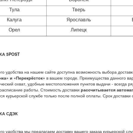
Тула
Тверь
Калуга
Ярославль
Орел
Липецк
КА 5POST
го удобства на нашем сайте доступна возможность выбора доставки
чка» и «Перекрёсток»
в вашем городе. Преимущества данного ва
ческий охват, удобные местоположения пунктов выдачи - всегда р
расписание работы. Стоимость доставки
рассчитывается автома
ся курьерской службе только после полной оплаты. Срок доставки с
КА СДЭК
го удобства мы предлагаем доставку вашего заказа курьерской слу