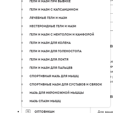
Гели и мази при вывихе
Гели и мази с капсаицином
Лечебные гели и мази
Нестероидные гели и мази
Гели и мази с ментолом и камфорой
Гели и мази для колена
ДОСТАВ
Гели и мази для голеностопа
Гели и мази для локтя
Для ваше
«Пятёро
Гели и мази для пальцев
географи
удобное 
Спортивная мазь для мышц
передает
Спортивные мази для суставов и связок
Мазь для икроножной мышцы
ДОСТАВ
Мазь спазм мышц
Для ваше
Оптовикам