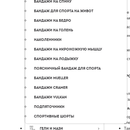
Бандажи на спину
Бандаж для спорта на живот
В случае
получени
Бандажи на бедро
Для зака
Бандажи на голень
В основн
Наколенники
дней.
В Москве
Бандажи на икроножную мышцу
Стоимост
Бандажи на лодыжку
Поясничный бандаж для спорта
КУРЬЕР
Бандажи Mueller
Бандажи Cramer
В предел
Бандажи Vulkan
оплаты з
Подпяточники
Интерва
Во
Спортивные шорты
сл
Там
Гели и мази