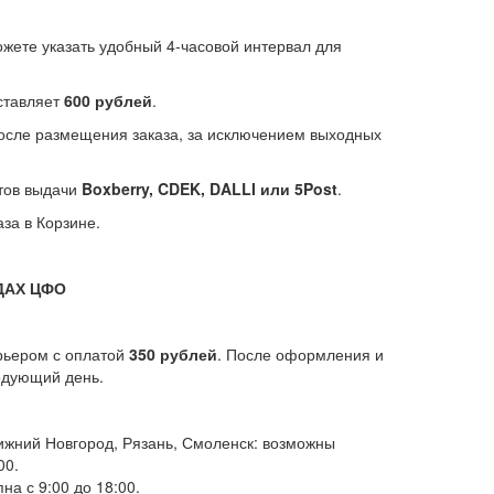
ожете указать удобный 4-часовой интервал для
оставляет
600 рублей
.
после размещения заказа, за исключением выходных
тов выдачи
Boxberry, CDEK, DALLI или 5Post
.
за в Корзине.
ДАХ ЦФО
рьером с оплатой
350 рублей
. После оформления и
ледующий день.
Нижний Новгород, Рязань, Смоленск: возможны
00.
на с 9:00 до 18:00.