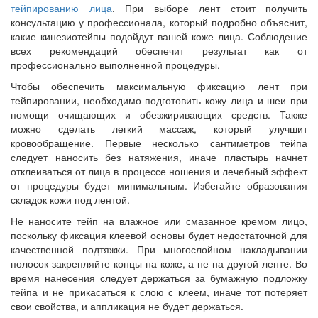
тейпированию лица
. При выборе лент стоит получить
консультацию у профессионала, который подробно объяснит,
какие кинезиотейпы подойдут вашей коже лица. Соблюдение
всех рекомендаций обеспечит результат как от
профессионально выполненной процедуры.
Чтобы обеспечить максимальную фиксацию лент при
тейпировании, необходимо подготовить кожу лица и шеи при
помощи очищающих и обезжиривающих средств. Также
можно сделать легкий массаж, который улучшит
кровообращение. Первые несколько сантиметров тейпа
следует наносить без натяжения, иначе пластырь начнет
отклеиваться от лица в процессе ношения и лечебный эффект
от процедуры будет минимальным. Избегайте образования
складок кожи под лентой.
Не наносите тейп на влажное или смазанное кремом лицо,
поскольку фиксация клеевой основы будет недостаточной для
качественной подтяжки. При многослойном накладывании
полосок закрепляйте концы на коже, а не на другой ленте. Во
время нанесения следует держаться за бумажную подложку
тейпа и не прикасаться к слою с клеем, иначе тот потеряет
свои свойства, и аппликация не будет держаться.