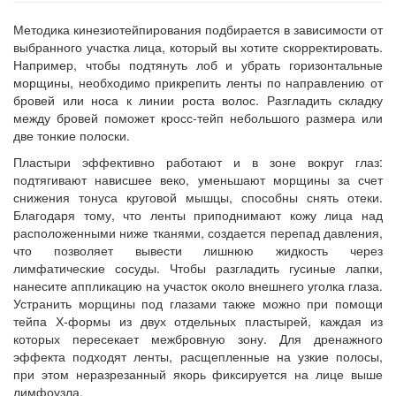
Методика кинезиотейпирования подбирается в зависимости от
выбранного участка лица, который вы хотите скорректировать.
Например, чтобы подтянуть лоб и убрать горизонтальные
морщины, необходимо прикрепить ленты по направлению от
бровей или носа к линии роста волос. Разгладить складку
между бровей поможет кросс-тейп небольшого размера или
две тонкие полоски.
Пластыри эффективно работают и в зоне вокруг глаз:
подтягивают нависшее веко, уменьшают морщины за счет
снижения тонуса круговой мышцы, способны снять отеки.
Благодаря тому, что ленты приподнимают кожу лица над
расположенными ниже тканями, создается перепад давления,
что позволяет вывести лишнюю жидкость через
лимфатические сосуды. Чтобы разгладить гусиные лапки,
нанесите аппликацию на участок около внешнего уголка глаза.
Устранить морщины под глазами также можно при помощи
тейпа Х-формы из двух отдельных пластырей, каждая из
которых пересекает межбровную зону. Для дренажного
эффекта подходят ленты, расщепленные на узкие полосы,
при этом неразрезанный якорь фиксируется на лице выше
лимфоузла.