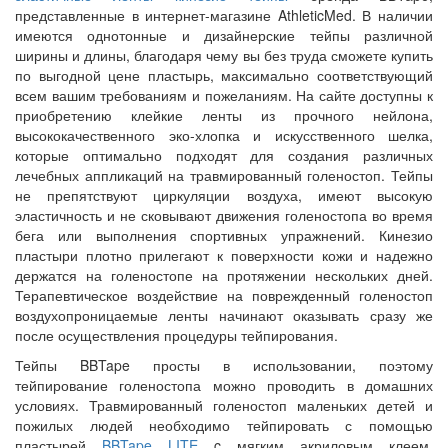
представленные в интернет-магазине AthleticMed. В наличии
имеются однотонные и дизайнерские тейпы различной
ширины и длины, благодаря чему вы без труда сможете купить
по выгодной цене пластырь, максимально соответствующий
всем вашим требованиям и пожеланиям. На сайте доступны к
приобретению клейкие ленты из прочного нейлона,
высококачественного эко-хлопка и искусственного шелка,
которые оптимально подходят для создания различных
лечебных аппликаций на травмированный голеностоп. Тейпы
не препятствуют циркуляции воздуха, имеют высокую
эластичность и не сковывают движения голеностопа во время
бега или выполнения спортивных упражнений. Кинезио
пластыри плотно прилегают к поверхности кожи и надежно
держатся на голеностопе на протяжении нескольких дней.
Терапевтическое воздействие на поврежденный голеностоп
воздухопроницаемые ленты начинают оказывать сразу же
после осуществления процедуры тейпирования.
Тейпы BBTape просты в использовании, поэтому
тейпирование голеностопа можно проводить в домашних
условиях. Травмированный голеностоп маленьких детей и
пожилых людей необходимо тейпировать с помощью
пластырей
BBTape LITE
c мягким акриловым клеем.