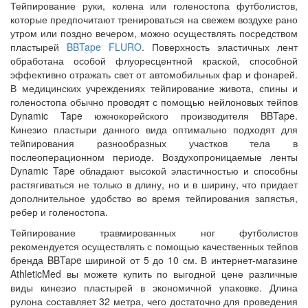
Тейпирование руки, колена или голеностопа футболистов,
которые предпочитают тренироваться на свежем воздухе рано
утром или поздно вечером, можно осуществлять посредством
пластырей
BBTape FLURO
. Поверхность эластичных лент
обработана особой флуоресцентной краской, способной
эффективно отражать свет от автомобильных фар и фонарей.
В медицинских учреждениях тейпирование живота, спины и
голеностопа обычно проводят с помощью нейлоновых тейпов
Dynamic Tape южнокорейского производителя BBTape.
Кинезио пластыри данного вида оптимально подходят для
тейпирования разнообразных участков тела в
послеоперационном периоде. Воздухопроницаемые ленты
Dynamic Tape обладают высокой эластичностью и способны
растягиваться не только в длину, но и в ширину, что придает
дополнительное удобство во время тейпирования запястья,
ребер и голеностопа.
Тейпирование травмированных ног футболистов
рекомендуется осуществлять с помощью качественных тейпов
бренда BBTape шириной от 5 до 10 см. В интернет-магазине
AthleticMed вы можете купить по выгодной цене различные
виды кинезио пластырей в экономичной упаковке. Длина
рулона составляет 32 метра, чего достаточно для проведения