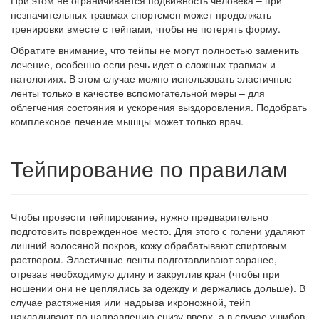
При этом не ограничивается подвижность человека – при
незначительных травмах спортсмен может продолжать
тренировки вместе с тейпами, чтобы не потерять форму.
Обратите внимание, что тейпы не могут полностью заменить
лечение, особенно если речь идет о сложных травмах и
патологиях. В этом случае можно использовать эластичные
ленты только в качестве вспомогательной меры – для
облегчения состояния и ускорения выздоровления. Подобрать
комплексное лечение мышцы может только врач.
Тейпирование по правилам
Чтобы провести тейпирование, нужно предварительно
подготовить поврежденное место. Для этого с голени удаляют
лишний волосяной покров, кожу обрабатывают спиртовым
раствором. Эластичные ленты подготавливают заранее,
отрезав необходимую длину и закруглив края (чтобы при
ношении они не цеплялись за одежду и держались дольше). В
случае растяжения или надрыва икроножной, тейп
накладывают по направлению снизу-вверх, а в случае ушибов,