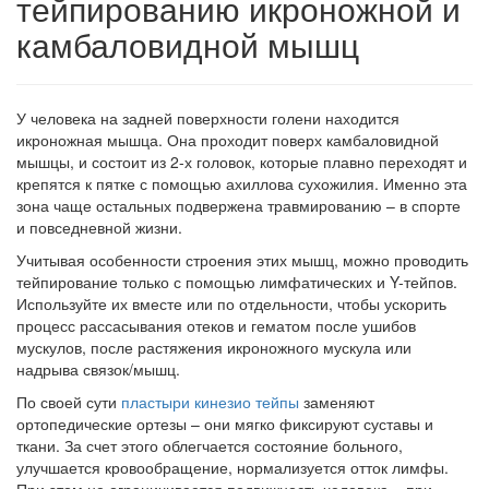
тейпированию икроножной и
камбаловидной мышц
У человека на задней поверхности голени находится
икроножная мышца. Она проходит поверх камбаловидной
мышцы, и состоит из 2-х головок, которые плавно переходят и
крепятся к пятке с помощью ахиллова сухожилия. Именно эта
зона чаще остальных подвержена травмированию – в спорте
и повседневной жизни.
Учитывая особенности строения этих мышц, можно проводить
тейпирование только с помощью лимфатических и Y-тейпов.
Используйте их вместе или по отдельности, чтобы ускорить
процесс рассасывания отеков и гематом после ушибов
мускулов, после растяжения икроножного мускула или
надрыва связок/мышц.
По своей сути
пластыри кинезио тейпы
заменяют
ортопедические ортезы – они мягко фиксируют суставы и
ткани. За счет этого облегчается состояние больного,
улучшается кровообращение, нормализуется отток лимфы.