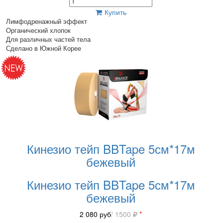
Купить
Лимфодренажный эффект
Органический хлопок
Для различных частей тела
Сделано в Южной Корее
Кинезио тейп BBTape 5см*17м
бежевый
Кинезио тейп BBTape 5см*17м
бежевый
2 080
руб
/ 1500
*