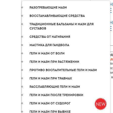
Кин
Разогревающие мази
LITE
Восстанавливающие средства
Кин
Традиционные бальзамы и мази для
LITE
суставов
Средства от натирания
Мастика для гандбола
Гели и мази от боли
Производ
производ
Гели и мази при растяжении
Для особо
Органичес
Противо воспалительные гели и мази
Для разли
Сделано 
Гели и мази при травмах
Расслабляющие гели и мази
Гели и мази после тренировки
Гели и мази от судорог
Гели и мази при вывихе