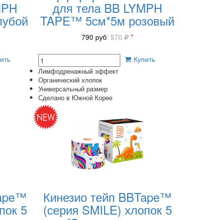
MPH
для тела BB LYMPH
лубой
TAPE™ 5см*5м розовый
790
руб
/ 570
*
ить
Купить
Лимфодренажный эффект
Органический хлопок
Универсальный размер
Сделано в Южной Корее
Tape™
Кинезио тейп BBTape™
пок 5
(серия SMILE) хлопок 5