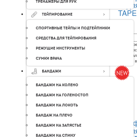
Тренажеры для рук
дл
TAPE
Тейпирование
Спортивные тейпы и подтейпники
Средства для тейпирования
Лимфодре
Режущие инструменты
Органичес
Универсал
Сумки врача
Сделано 
Бандажи
Бандажи на колено
Бандажи на голеностоп
Бандажи на локоть
Бандаж на плечо
Перф
Бандажи на запястье
дл
Бандажи на спину