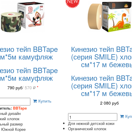
езио тейп BBTape
Кинезио тейп BB
см*5м камуфляж
(серия SMILE) хло
см*17 м бежев
езио тейп BBTape
см*5м камуфляж
Кинезио тейп BB
(серия SMILE) хло
790
руб
/ 570
*
см*17 м бежев
Купить
2 080
руб
итель:
BBTape
ный дизайн
Куп
кий хлопок
Для нежной детской кожи
ьный размер
Органический хлопок
в Южной Корее