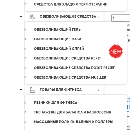
Средства для хладо и термотерапии
Обезболивающие средства
Лимфодре
Органичес
Обезболивающий гель
Экономичн
Обезболивающие мази
Сделано 
Обезболивающий спрей
Обезболивающие средства Refit
Обезболивающие средства Point Relief
Обезболивающие средства Mueller
Товары для фитнеса
Перф
Резинки для фитнеса
дл
TAPE
Тренажеры для баланса и равновесия
Массажные ролики, валики и роллеры
Перф