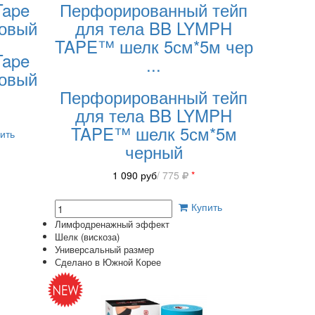
Tape
Перфорированный тейп
зовый
для тела BB LYMPH
TAPE™ шелк 5см*5м чер
Tape
...
зовый
Перфорированный тейп
для тела BB LYMPH
TAPE™ шелк 5см*5м
ить
черный
1 090
руб
/ 775
*
Купить
Лимфодренажный эффект
Шелк (вискоза)
Универсальный размер
Сделано в Южной Корее