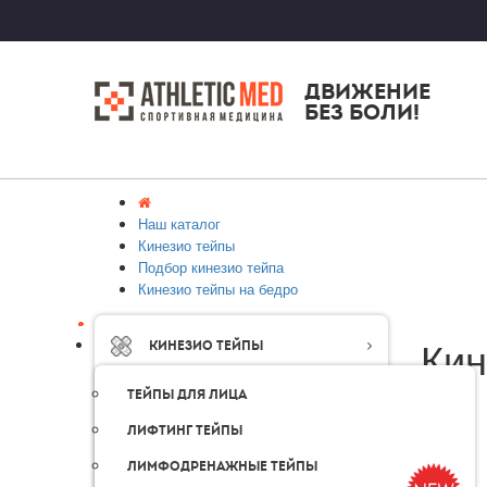
ДВИЖЕНИЕ
БЕЗ БОЛИ!
Наш каталог
Кинезио тейпы
Подбор кинезио тейпа
Кинезио тейпы на бедро
Кин
Кинезио тейпы
Тейпы для лица
1
2
все
Лифтинг тейпы
Лимфодренажные тейпы