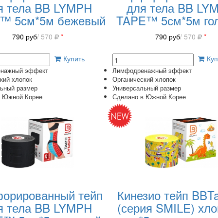
я тела BB LYMPH
для тела BB LY
™ 5см*5м бежевый
TAPE™ 5см*5м го
790
руб
/ 570
*
790
руб
/ 570
*
Купить
Куп
нажный эффект
Лимфодренажный эффект
кий хлопок
Органический хлопок
ьный размер
Универсальный размер
в Южной Корее
Сделано в Южной Корее
орированный тейп
Кинезио тейп BB
я тела BB LYMPH
(серия SMILE) хло