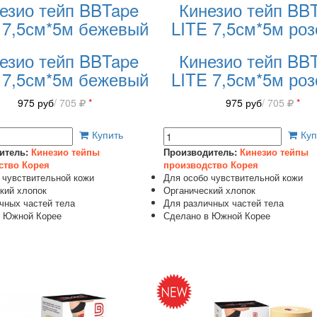
езио тейп BBTape
Кинезио тейп BB
 7,5см*5м бежевый
LITE 7,5см*5м ро
езио тейп BBTape
Кинезио тейп BB
 7,5см*5м бежевый
LITE 7,5см*5м ро
975
руб
/ 705
*
975
руб
/ 705
*
Купить
Куп
итель:
Кинезио тейпы
Производитель:
Кинезио тейпы
ство Корея
производство Корея
 чувствительной кожи
Для особо чувствительной кожи
кий хлопок
Органический хлопок
чных частей тела
Для различных частей тела
в Южной Корее
Сделано в Южной Корее