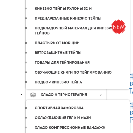
Кинезио тейпы рулоны 32 м
Преднарезанные кинезио тейпы
Подкладочный материал для кинезио
тейпов
Пластырь от морщин
Ветрозащитные тейпы
Товары для тейпирования
Перф
Обучающие книги по тейпированию
дл
Подбор кинезио тейпа
T
Хладо и термотерапия
Перф
Спортивная заморозка
дл
TAP
Охлаждающие гели и мази
Хладо компрессионные бандажи