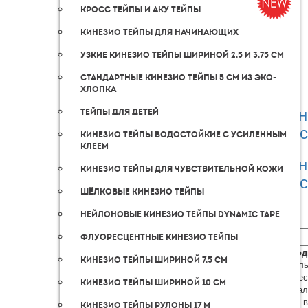
Кросс тейпы и аку тейпы
Кинезио тейпы для начинающих
Узкие кинезио тейпы шириной 2,5 и 3,75 см
Стандартные кинезио тейпы 5 см из эко-
хлопка
Кин
Тейпы для детей
5
Кинезио тейпы водостойкие с усиленным
клеем
Кин
Кинезио тейпы для чувствительной кожи
5
Шёлковые кинезио тейпы
Нейлоновые кинезио тейпы Dynamic Tape
Флуоресцентные кинезио тейпы
Производ
Кинезио тейпы шириной 7,5 cм
Оригиналь
Органичес
Кинезио тейпы шириной 10 см
Универсал
Сделано 
Кинезио тейпы рулоны 17 м