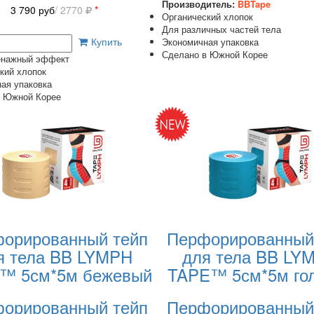
Производитель:
BBTape
3 790
руб
/ 2770
*
Органический хлопок
Для различных частей тела
Купить
Экономичная упаковка
Сделано в Южной Корее
нажный эффект
кий хлопок
ая упаковка
в Южной Корее
орированный тейп
Перфорированный
я тела BB LYMPH
для тела BB LY
™ 5см*5м бежевый
TAPE™ 5см*5м го
орированный тейп
Перфорированный