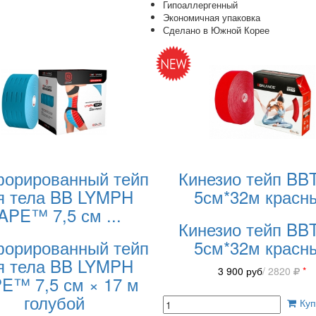
Гипоаллергенный
Экономичная упаковка
Сделано в Южной Корее
орированный тейп
Кинезио тейп BB
я тела BB LYMPH
5см*32м красн
APE™ 7,5 см
...
Кинезио тейп BB
орированный тейп
5см*32м красн
я тела BB LYMPH
3 900
руб
/ 2820
*
E™ 7,5 см × 17 м
голубой
Куп