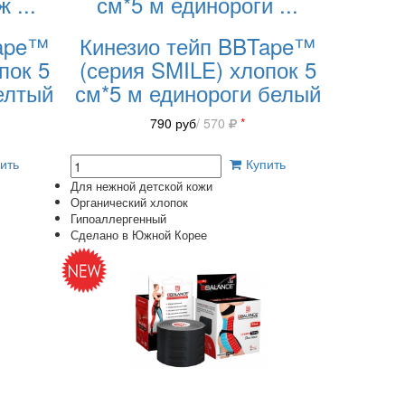
 ж
...
см*5 м единороги
...
Tape™
Кинезио тейп BBTape™
пок 5
(серия SMILE) хлопок 5
елтый
см*5 м единороги белый
790
руб
/ 570
*
ить
Купить
Для нежной детской кожи
Органический хлопок
Гипоаллергенный
Сделано в Южной Корее