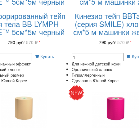
E™ 5см*5м черный
см*5 м машинки
орированный тейп
Кинезио тейп BB
я тела BB LYMPH
(серия SMILE) хло
E™ 5см*5м черный
см*5 м машинки ж
790
руб
/ 570
*
790
руб
/ 570
*
Купить
Куп
нажный эффект
Для нежной детской кожи
кий хлопок
Органический хлопок
ьный размер
Гипоаллергенный
в Южной Корее
Сделано в Южной Корее