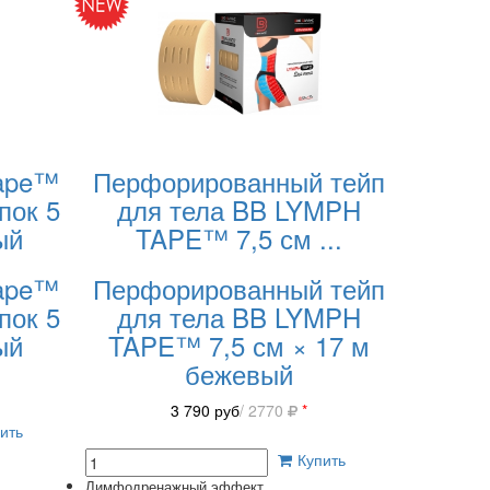
Tape™
Перфорированный тейп
пок 5
для тела BB LYMPH
ый
TAPE™ 7,5 см
...
Tape™
Перфорированный тейп
пок 5
для тела BB LYMPH
ый
TAPE™ 7,5 см × 17 м
бежевый
3 790
руб
/ 2770
*
ить
Купить
Лимфодренажный эффект