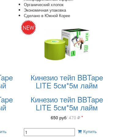
Органический хлопок
Экономичная упаковка
Сделано в Южной Корее
Tape
Кинезио тейп BBTape
ый
LITE 5см*5м лайм
Tape
Кинезио тейп BBTape
ый
LITE 5см*5м лайм
650
руб
/ 470
*
ить
Купить