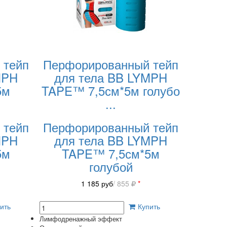
 тейп
Перфорированный тейп
MPH
для тела BB LYMPH
5м
TAPE™ 7,5см*5м голубо
...
 тейп
Перфорированный тейп
MPH
для тела BB LYMPH
5м
TAPE™ 7,5см*5м
голубой
1 185
руб
/ 855
*
ить
Купить
Лимфодренажный эффект