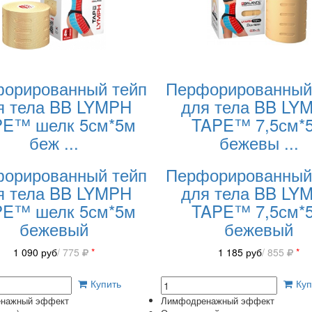
орированный тейп
Перфорированный
я тела BB LYMPH
для тела BB LY
PE™ шелк 5см*5м
TAPE™ 7,5см*
беж
...
бежевы
...
орированный тейп
Перфорированный
я тела BB LYMPH
для тела BB LY
PE™ шелк 5см*5м
TAPE™ 7,5см*
бежевый
бежевый
1 090
руб
/ 775
*
1 185
руб
/ 855
*
Купить
Куп
нажный эффект
Лимфодренажный эффект