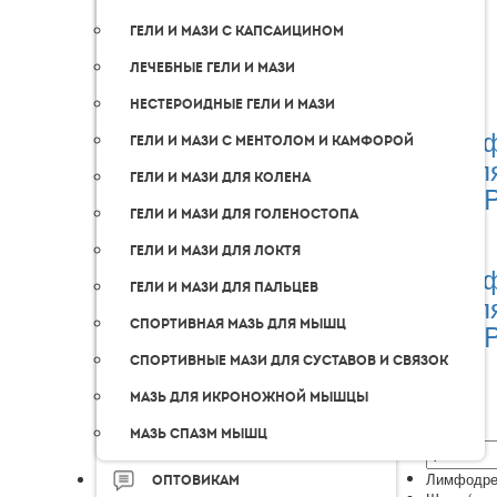
Гели и мази с капсаицином
Лечебные гели и мази
Нестероидные гели и мази
Перф
Гели и мази с ментолом и камфорой
дл
Гели и мази для колена
TA
Гели и мази для голеностопа
Гели и мази для локтя
Перф
Гели и мази для пальцев
дл
Спортивная мазь для мышц
TA
Спортивные мази для суставов и связок
Мазь для икроножной мышцы
Мазь спазм мышц
Лимфодре
Оптовикам