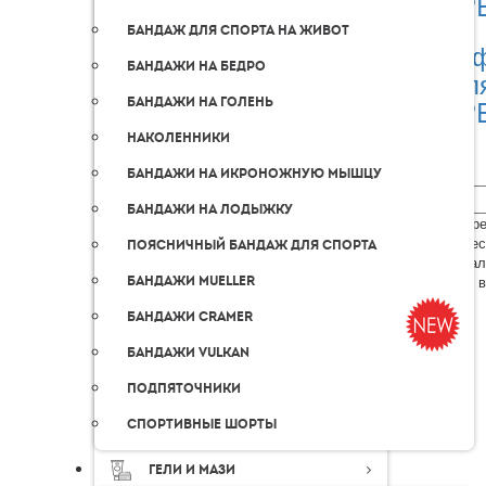
TAP
Бандаж для спорта на живот
Перф
Бандажи на бедро
дл
TAP
Бандажи на голень
Наколенники
Бандажи на икроножную мышцу
Бандажи на лодыжку
Лимфодре
Органичес
Поясничный бандаж для спорта
Универсал
Сделано 
Бандажи Mueller
Бандажи Cramer
Бандажи Vulkan
Подпяточники
Спортивные шорты
Гели и мази